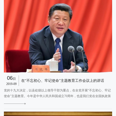
06
日
在“不忘初心、牢记使命”主题教育工作会议上的讲话
2019-09
党的十九大决定，以县处级以上领导干部为重点，在全党开展“不忘初心、牢记
使命”主题教育。今年是中华人民共和国成立70周年，也是我们党在全国执政第
70个年头，在这个时刻开展这次主题教育，正当其时。党中央已经印发了关于
E
在全党开展“不忘初心、牢记使命”主题教育的意见。