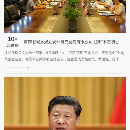
10
日
河南省城乡规划设计研究总院有限公司召开“不忘初心、牢记使命”专题民主生活会
2019-09
按照厅机关党委统一部署，9月10日上午，我院召开“不忘初心、牢记使命”专题
民主生活会。党委书记武彦明主持会议，院党委成员杨德民、尹卫红、陈永
信、武冬玲参加了专题民主生活会。建设厅“不忘初心、牢记使命”专题民主生活
E
会指导工作组高杨、史林到会监督指导。