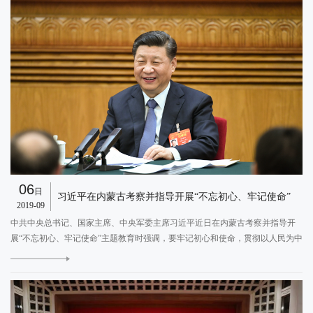
06
日
习近平在内蒙古考察并指导开展“不忘初心、牢记使命”
2019-09
中共中央总书记、国家主席、中央军委主席习近平近日在内蒙古考察并指导开
展“不忘初心、牢记使命”主题教育时强调，要牢记初心和使命，贯彻以人民为中
心的发展思想，落实新发展理念，做好稳增长、促改革、调结构、惠民生、防
E
风险、保稳定各项工作，不断增强各族群众的获得感、幸福感、安全感，把祖
国北部边疆这道风景线打造得更加亮丽。