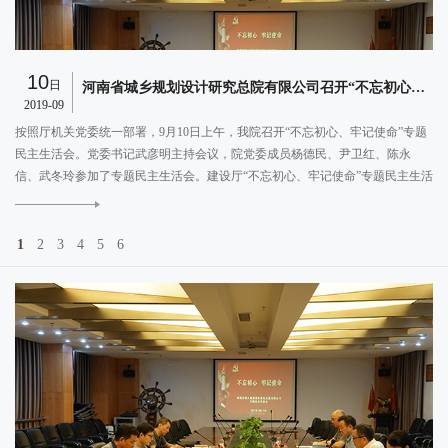
10
日
河南省城乡规划设计研究总院有限公司召开“不忘初心、牢记使命”专题民主生活会
2019-09
2
全
按照厅机关党委统一部署，9月10日上午，我院召开“不忘初心、牢记使命”专题
中
业发
民主生活会。党委书记武彦明主持会议，院党委成员杨德民、尹卫红、陈永
主
信、武冬玲参加了专题民主生活会。建设厅“不忘初心、牢记使命”专题民主生活
会指导工作组高杨、史林到会监督指导。
E
MORE
1
2
3
4
5
6