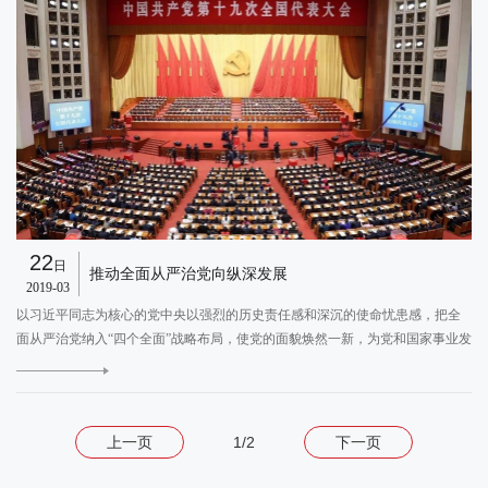
22
日
推动全面从严治党向纵深发展
2019-03
以习近平同志为核心的党中央以强烈的历史责任感和深沉的使命忧患感，把全
面从严治党纳入“四个全面”战略布局，使党的面貌焕然一新，为党和国家事业发
生历史性变革提供了坚强政治保证。
E
上一页
1/2
下一页