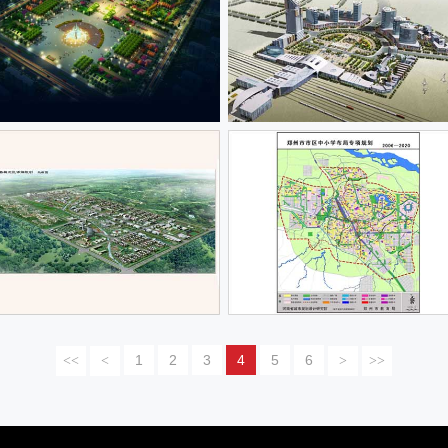
1
2
3
4
5
6
<<
<
>
>>