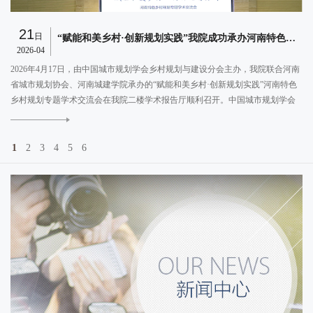
21
日
规划总院数智沙龙第 3 期成功举办：人工智能(DeepSeek)赋能规划设计行业的方法和路径
“赋能和美乡村·创新规划实践”我院成功承办河南特色乡村规划专题学术交流会
2026-04
2
总
2026年4月17日，由中国城市规划学会乡村规划与建设分会主办，我院联合河南
法和
省城市规划协会、河南城建学院承办的“赋能和美乡村·创新规划实践”河南特色
规
乡村规划专题学术交流会在我院二楼学术报告厅顺利召开。中国城市规划学会
行
乡村规划与建设分会主任委员、上海同济城市规划设计研究院院长张尚武教
E
MORE
授，分会秘书长、上海同济城市规划设计研究院总规划师栾峰教授，以及来自
全国各地的乡村规划与建设分会多位委员、青年委员出席会议。河南省自然资
1
2
3
4
5
6
源厅国土空间规划局局长杨雁出席会议并致辞。我院董事长、河南省城市规划
协会会长杨德民及王建军副院长、黄向球总规划师出席会议。我院副院长、河
南省城市规划协会副会长夏保林主持会议。