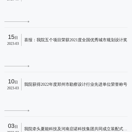
E
15
日
喜报：我院五个项目荣获2021度全国优秀城市规划设计奖
2023-03
E
10
日
我院获得2022年度郑州市勘察设计行业先进单位荣誉称号
2023-03
E
03
日
我院牵头夏能科技及河南启诺科技集团共同成立装配式建筑光伏一体化研究院