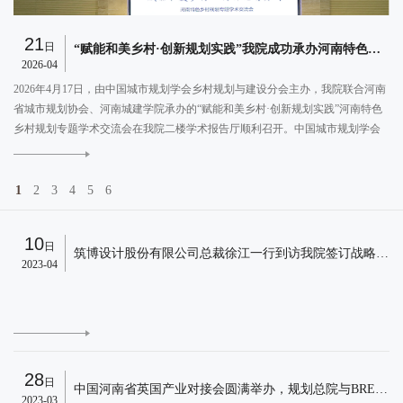
21
日
规划总院数智沙龙第 3 期成功举办：人工智能(DeepSeek)赋能规划设计行业的方法和路径
“赋能和美乡村·创新规划实践”我院成功承办河南特色乡村规划专题学术交流会
2026-04
2
总
2026年4月17日，由中国城市规划学会乡村规划与建设分会主办，我院联合河南
法和
省城市规划协会、河南城建学院承办的“赋能和美乡村·创新规划实践”河南特色
规
乡村规划专题学术交流会在我院二楼学术报告厅顺利召开。中国城市规划学会
行
乡村规划与建设分会主任委员、上海同济城市规划设计研究院院长张尚武教
E
MORE
授，分会秘书长、上海同济城市规划设计研究院总规划师栾峰教授，以及来自
全国各地的乡村规划与建设分会多位委员、青年委员出席会议。河南省自然资
1
2
3
4
5
6
源厅国土空间规划局局长杨雁出席会议并致辞。我院董事长、河南省城市规划
协会会长杨德民及王建军副院长、黄向球总规划师出席会议。我院副院长、河
10
日
南省城市规划协会副会长夏保林主持会议。
筑博设计股份有限公司总裁徐江一行到访我院签订战略合作协议
2023-04
E
28
日
中国河南省英国产业对接会圆满举办，规划总院与BRE达成战略合作，再添“国际绿色标签”
2023-03