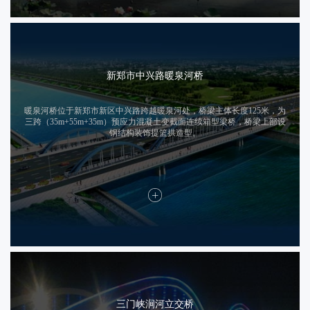
新郑市中兴路暖泉河桥
暖泉河桥位于新郑市新区中兴路跨越暖泉河处，桥梁主体长度125米，为
三跨（35m+55m+35m）预应力混凝土变截面连续箱型梁桥，桥梁上部设
钢结构装饰提篮拱造型。
三门峡涧河立交桥