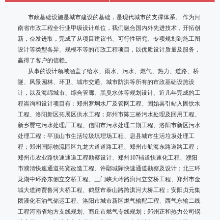
市政基础设施是城市建设的基础，是现代城市的支撑体系。 作为河
南省市政工程全行业甲级设计单位，我们融合国内外先进技术，开拓创
新，奋发进取，完成了从项目建议书、可行性研究、专项规划到施工图
设计等类型各异、规模不等的市政工程项目，以优质设计质量及服务，
赢得了客户的信赖。
从事的设计领域涵盖了给水、雨水、污水、燃气、热力、道路、桥
隧、风景园林、环卫、城市交通、城市防洪等所有的市政基础设施设
计，以及海绵城市、综合管廊、黑臭水体等规划设计。近几年完成的工
程咨询和设计项目有：郑州罗垌水厂及管网工程、固始县引鲇入固饮水
工程、洛阳新区拓展区供水工程；郑州市陈三桥污水处理及回用工程、
新乡贾屯污水处理厂工程、信阳市污水处理二期工程、洛阳市新区污水
处理工程；平顶山市生活垃圾填埋场工程、息县城市生活垃圾处理工
程；郑州国际物流园区九龙大道道路工程、郑州市航海东路道路工程；
郑州市农业路快速通道工程勘察设计、郑州107辅道快速化工程、濮阳
市濮清快速通道拓宽改造工程、许鄢城际快速通道勘察及设计；北三环
龙湖中环路东侧立交桥工程、三门峡大岭路涧河立交桥工程、郑州市金
城大道跨贾鲁河大桥工程、鹤壁市泰山路跨淇河大桥工程；安阳贞元集
团液化石油气储运工程、洛阳市城市新区燃气输配工程、西气东输二线
工程河南省地方支线规划、商丘市燃气专线规划；郑州正和热力公司锅