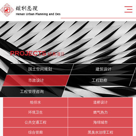
PROJECTS
经典项目
国土空间规划
建筑设计
市政设计
工程勘察
工程管理咨询
给排水
道桥设计
环境卫生
燃气热力
公共交通工程
海绵城市
综合管廊
黑臭水治理工程