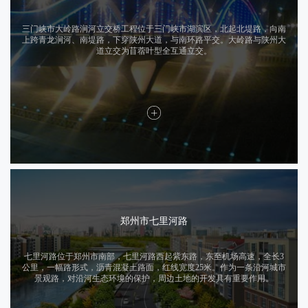
三门峡市大岭路涧河立交桥工程位于三门峡市湖滨区，北起北堤路，向南
上跨青龙涧河、南堤路，下穿陕州大道，与南环路平交。大岭路与陕州大
道立交为苜蓿叶型全互通立交。
郑州市七里河路
七里河路位于郑州市南部，七里河路西起紫东路，东至机场高速，全长3
公里，一幅路形式，沥青混凝土路面，红线宽度25米。作为一条沿河城市
景观路，对沿河生态环境的保护，周边土地的开发具有重要作用。