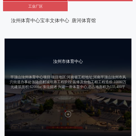
工业厂区
汝州体育中心
宝丰文体中心
唐河体育馆
汝州市体育中心
平顶山汝州体育中心项目 项目地区:河南省工程地址:河南平顶山汝州市风
穴街道办事处张陆庄村城垣路工程阶段:装修及分包工程工程造价:10000万
元建筑面积:62000㎡项目描述 兴建一座体育中心,总占地面积为133,400平
方米,总建筑面积为62,000平方米,