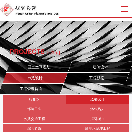
PROJECTS
经典项目
国土空间规划
建筑设计
市政设计
工程勘察
工程管理咨询
给排水
道桥设计
环境卫生
燃气热力
公共交通工程
海绵城市
综合管廊
黑臭水治理工程