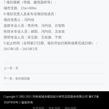
7.项目规模（等级、建筑面积等）：
城市支路、22m×600m
8.项目负责人及各专业项目组成员：
项目负责人：冯均佳
道路专业人员：李庆伟、冯均佳、吕智胜
给排水专业人员：郝阳、冯均佳、文欢欢
照明专业人员：宋立新、王桂彪、于然
9.起止时间（合同签订日期、项目开始日期和成果完成日期）：
2015年3月～2015年5月
上一页：
无
下一页：
焦作迎宾路
Copyright © 2002-2011 河南省城乡规划设计研究总院股份有限公司
豫ICP备
10207850号-1
版权所有
免责声明
|
隐私声明
|
网站地图