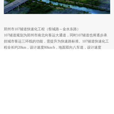
郑州市107辅道快速化工程（祭城路～金水东路）
107辅道规划为郑州市南北向客运大通道，同时107辅道也将逐步承
担城市客运三环线的功能，需提升为快速路标准。107辅道快速化工
程全长约20km，设计速度80km/h，地面双向八车道，设计速度
50km/h。共设置6座互通立交，分别为北四环、新龙路、北三环、陇
海路、南三环、南四环。
上一页：
河南商丘经济开发区园区纵四路（原神宇路）
下一页：
信阳国际家居产业小镇经一路道路工程（纬南五路—纬北大道）
Copyright © 2002-2011 河南省城乡规划设计研究总院股份有限公司
豫ICP备