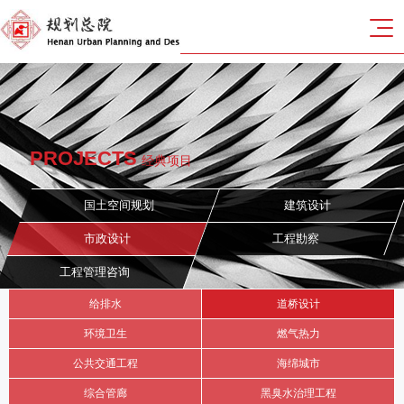
PROJECTS
经典项目
国土空间规划
建筑设计
市政设计
工程勘察
工程管理咨询
给排水
道桥设计
环境卫生
燃气热力
公共交通工程
海绵城市
综合管廊
黑臭水治理工程