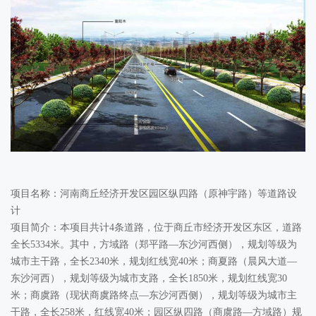
项目名称：河南商丘经济开发区园区纵四路（原神宇路）等道路设
计
项目简介：本项目共计4条道路，位于商丘市经济开发区东区，道路
全长5334米。其中，方域路（郑平路—东沙河西侧），规划等级为
城市主干路，全长2340米，规划红线宽40米；商夏路（晨风大道—
东沙河西），规划等级为城市支路，全长1850米，规划红线宽30
米；商虞路（现状商虞路终点—东沙河西侧），规划等级为城市主
干路，全长258米，红线宽40米；园区纵四路（商虞路—方域路）规