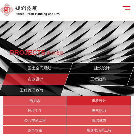
PROJECTS
经典项目
国土空间规划
建筑设计
市政设计
工程勘察
工程管理咨询
给排水
道桥设计
环境卫生
燃气热力
公共交通工程
海绵城市
综合管廊
黑臭水治理工程