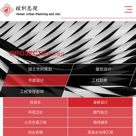
PROJECTS
经典项目
国土空间规划
建筑设计
市政设计
工程勘察
工程管理咨询
给排水
道桥设计
环境卫生
燃气热力
公共交通工程
海绵城市
综合管廊
黑臭水治理工程